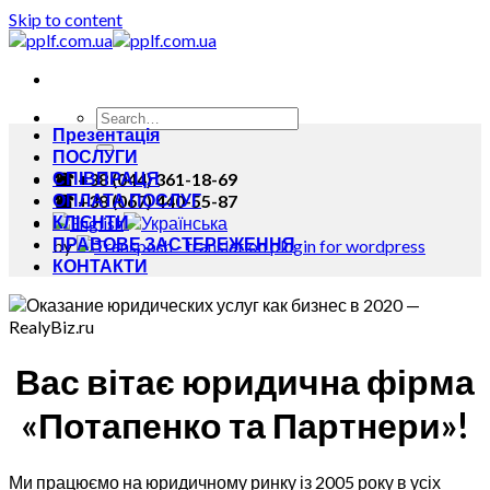
Skip to content
Презентація
ПОСЛУГИ
СПІВПРАЦЯ
☎ +38 (044) 361-18-69
ОПЛАТА ПОСЛУГ
☎ +38 (067) 440-55-87
КЛІЄНТИ
ПРАВОВЕ ЗАСТЕРЕЖЕННЯ
by
КОНТАКТИ
Вас вітає юридична фірма
«Потапенко та Партнери»!
Ми працюємо на юридичному ринку із 2005 року в усіх